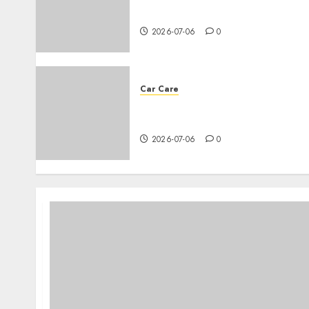
for your car
2026-07-06
0
Car Care
Everything you need to know
about changing your car’s oil
2026-07-06
0