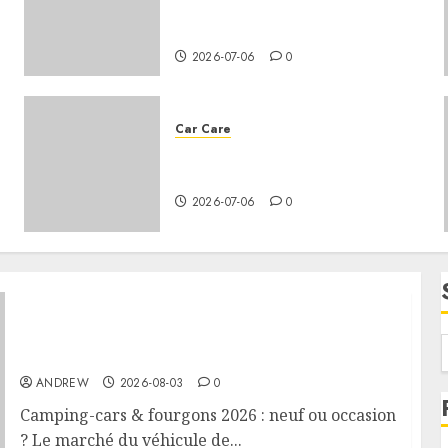
the battery life of a car that
gets a lot of use?
2026-07-06
0
Car Care
How to change the oil in your
vehicle?
2026-07-06
0
Camping-cars & fourgons 2026 : neuf ou
occasion ?
ANDREW
2026-08-03
0
Camping-cars & fourgons 2026 : neuf ou occasion
? Le marché du véhicule de...