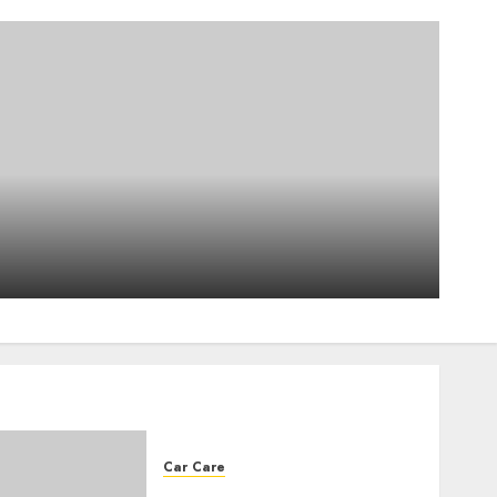
BMW 3 SERIES (G21)
TOURING 330E XDRIVE 292
LOUNGE BVA8
4
2026-07-06
0
Reviews
Comparateur plateformes
achat voitures occasion 2026
2026-06-22
0
5
Car Care
How do I check if my car