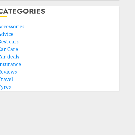
CATEGORIES
Accessories
Advice
Best cars
Car Care
Car deals
Insurance
Reviews
Travel
Tyres