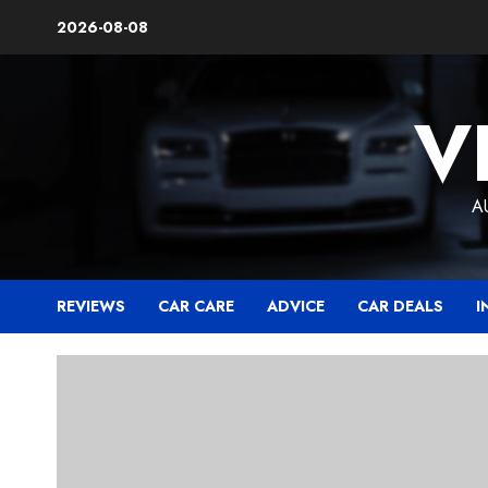
Skip
2026-08-08
to
content
V
A
REVIEWS
CAR CARE
ADVICE
CAR DEALS
I