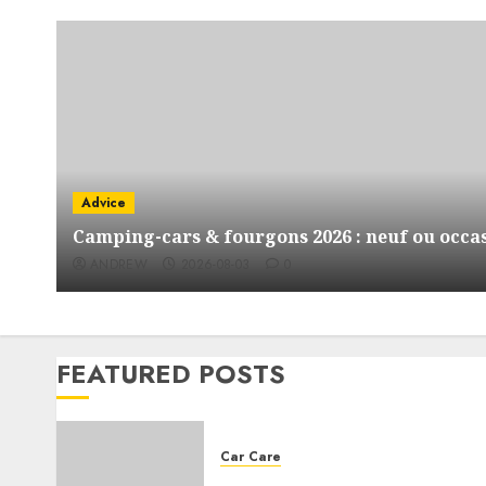
Advice
Camping-cars & fourgons 2026 : neuf ou occas
ANDREW
2026-08-03
0
FEATURED POSTS
Car Care
Choosing the right engine oil