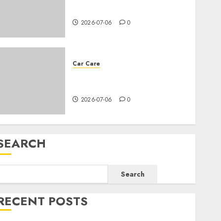
needs an oil change?
2026-07-06
0
Car Care
All you need to know about
changing your car’s oil
2026-07-06
0
SEARCH
Search
RECENT POSTS