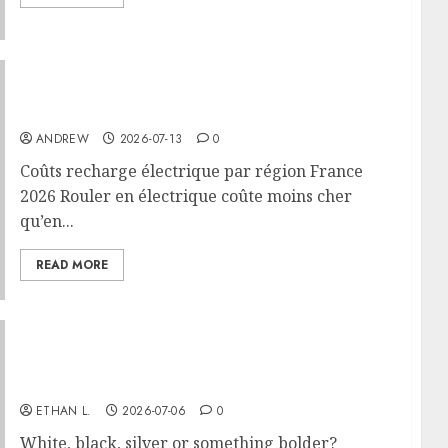
Coûts recharge électrique par région France
2026
ANDREW
2026-07-13
0
Coûts recharge électrique par région France
2026 Rouler en électrique coûte moins cher
qu’en...
READ MORE
How to choose the right color for your car: A
complete guide
ETHAN L.
2026-07-06
0
White, black, silver or something bolder?