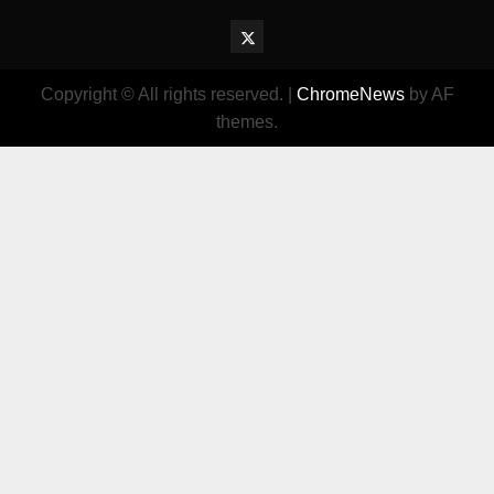
Twitter
Vehiclechoice.org
Copyright © All rights reserved.
|
ChromeNews
by AF
themes.