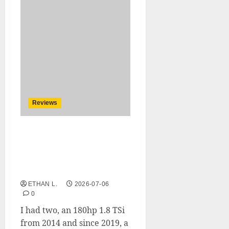
Reviews
BMW 3 SERIES test drive
BMW 3 SERIES (G21)
TOURING 330E XDRIVE 292
LOUNGE BVA8
ETHAN L.
2026-07-06
0
I had two, an 180hp 1.8 TSi
from 2014 and since 2019, a