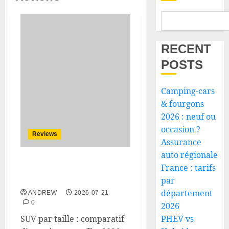
RECENT
POSTS
Camping-cars
& fourgons
2026 : neuf ou
occasion ?
Reviews
Assurance
auto régionale
France : tarifs
SUV par taille : comparatif
dimensions et coffre 2026
par
département
ANDREW
2026-07-21
0
2026
SUV par taille : comparatif
PHEV vs