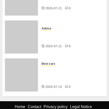
dimensions et coffre 2026
2026-07-21
0
Advice
Voiture familiale : électrique vs
thermique, coût réel sur 10 ans
2026-07-21
0
Best cars
Acheter une voiture hybride
d’occasion en 2026 : guide
complet
2026-07-13
0
Home
Contact
Privacy policy
Legal Notice