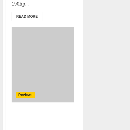
190hp...
READ MORE
Reviews
Comparateur plateformes
achat voitures occasion
2026