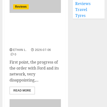
Reviews
Reviews
Travel
Tyres
Reviews FORD MUSTANG
MACH-E FORD MUSTANG
MACH-E EXTENDED
RANGE 99 KWH 351 AWD
2022
ETHAN L.
2026-07-06
0
First point, the progress of
the order with Ford and its
network, very
disappointing,...
READ MORE