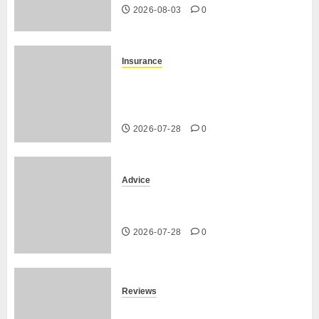
2026-08-03
0
Insurance
Assurance auto régionale
France : tarifs par département
2026
2026-07-28
0
Advice
PHEV vs Hybride Classique :
Autonomie Électrique en Ville
2026-07-28
0
Reviews
SUV par taille : comparatif