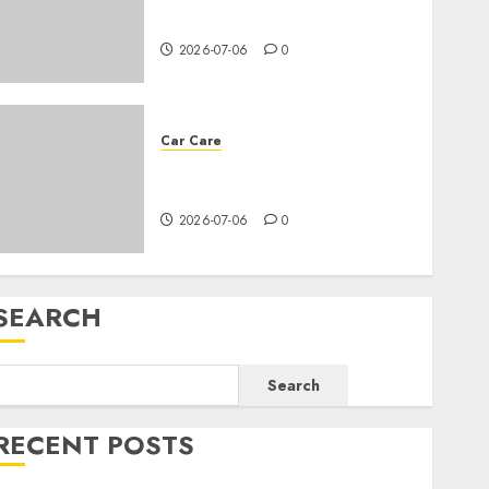
needs an oil change?
2026-07-06
0
Car Care
All you need to know about
changing your car’s oil
2026-07-06
0
SEARCH
Search
RECENT POSTS