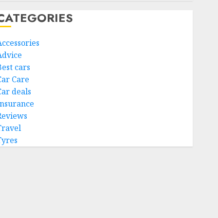
CATEGORIES
Accessories
Advice
Best cars
Car Care
Car deals
Insurance
Reviews
Travel
Tyres