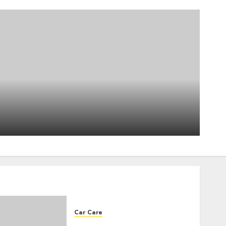
BMW 3 SERIES (G21)
TOURING 330E XDRIVE 292
LOUNGE BVA8
4
2026-07-06
0
Reviews
Comparateur plateformes
achat voitures occasion 2026
2026-06-22
0
5
Car Care
How do I check if my car