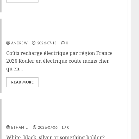
Coûts recharge électrique par région France
2026
ANDREW
2026-07-13
0
Coûts recharge électrique par région France
2026 Rouler en électrique coûte moins cher
qu’en...
READ MORE
How to choose the right color for your car: A
complete guide
ETHAN L.
2026-07-06
0
White, black, silver or something bolder?