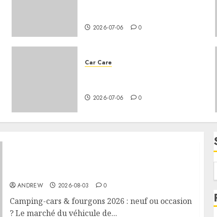
the battery life of a car that
gets a lot of use?
2026-07-06
0
Car Care
How to change the oil in your
vehicle?
2026-07-06
0
Camping-cars & fourgons 2026 : neuf ou
occasion ?
ANDREW
2026-08-03
0
Camping-cars & fourgons 2026 : neuf ou occasion
? Le marché du véhicule de...