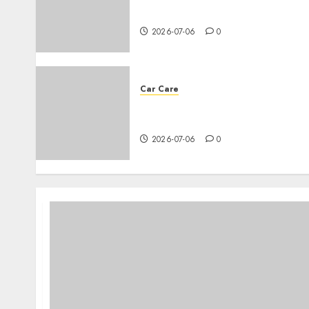
for your car
2026-07-06
0
Car Care
Everything you need to know
about changing your car’s oil
2026-07-06
0