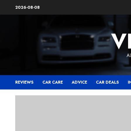
Skip
2026-08-08
to
content
V
A
REVIEWS
CAR CARE
ADVICE
CAR DEALS
I