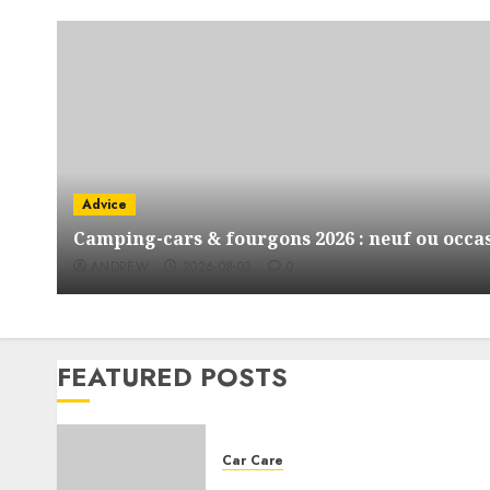
Advice
Camping-cars & fourgons 2026 : neuf ou occas
ANDREW
2026-08-03
0
FEATURED POSTS
Car Care
Choosing the right engine oil