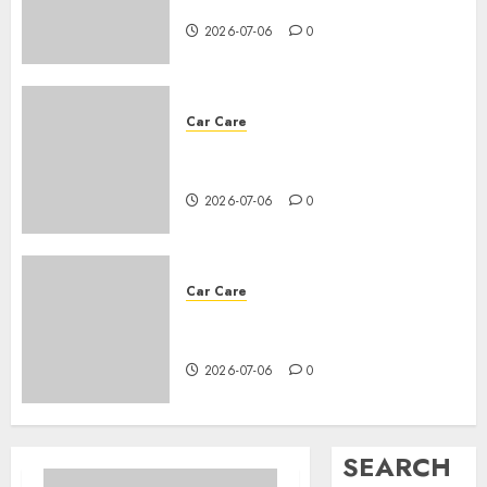
about changing your car’s oil
2026-07-06
0
Car Care
How to change the oil in your
vehicle?
2026-07-06
0
Car Care
All you need to know about
changing your car’s oil
2026-07-06
0
SEARCH