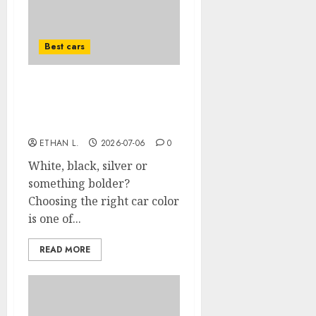
Best cars
How to choose the right
color for your car: A
complete guide
ETHAN L.
2026-07-06
0
White, black, silver or
something bolder?
Choosing the right car color
is one of...
READ MORE