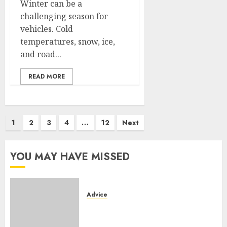
Winter can be a
challenging season for
vehicles. Cold
temperatures, snow, ice,
and road...
READ MORE
Posts
1
2
3
4
…
12
Next
pagination
YOU MAY HAVE MISSED
Advice
Camping-cars & fourgons 2026
: neuf ou occasion ?