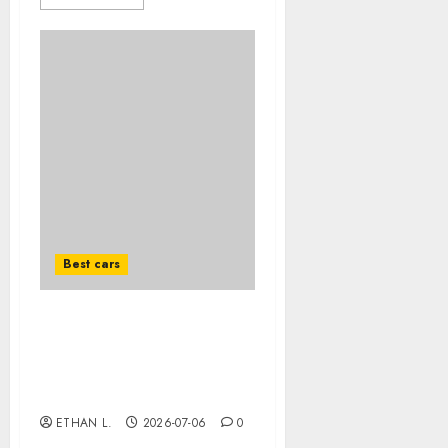
Best cars
How to maintain your car
in winter: essential tips
for safety and
performance
ETHAN L.
2026-07-06
0