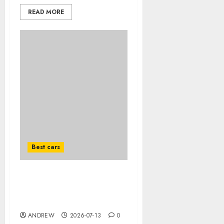
READ MORE
Best cars
Acheter une voiture
hybride d’occasion en
2026 : guide complet
ANDREW
2026-07-13
0