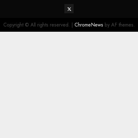
Twitter
Vehiclechoice.org
Copyright © All rights reserved.
|
ChromeNews
by AF themes.