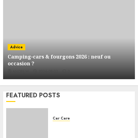
Advice
Camping-cars & fourgons 2026 : neuf ou
occasion ?
ANDREW
2026-08-03
0
FEATURED POSTS
Car Care
Choosing the right engine oil
for your car