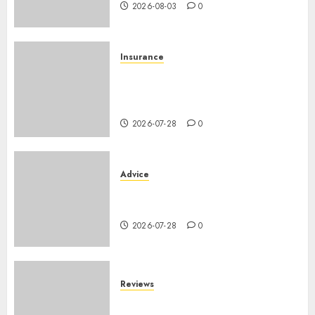
2026-08-03
0
Insurance
Assurance auto régionale
France : tarifs par
département 2026
2026-07-28
0
Advice
PHEV vs Hybride Classique :
Autonomie Électrique en Ville
2026-07-28
0
Reviews
SUV par taille : comparatif