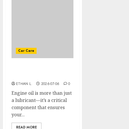
Car Care
Choosing the right
engine oil for your car
ETHAN L.
2026-07-06
0
Engine oil is more than just
a lubricant—it’s a critical
component that ensures
your...
READ MORE