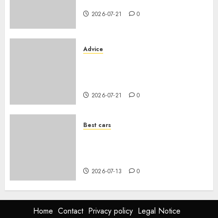
dimensions et coffre 2026
2026-07-21
0
Advice
Voiture familiale : électrique
vs thermique, coût réel sur 10
ans
2026-07-21
0
Best cars
Acheter une voiture hybride
d’occasion en 2026 : guide
complet
2026-07-13
0
Home
Contact
Privacy policy
Legal Notice