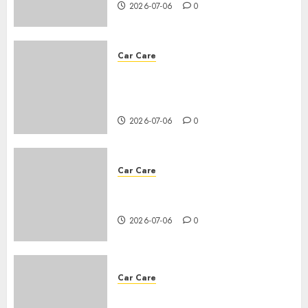
2026-07-06
0
Car Care
What should I do to preserve
the battery life of a car that
gets a lot of use?
2026-07-06
0
Car Care
How do I check if my car needs
an oil change?
2026-07-06
0
Car Care
Everything you need to know