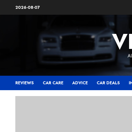
Skip
2026-08-07
to
content
V
A
REVIEWS
CAR CARE
ADVICE
CAR DEALS
I