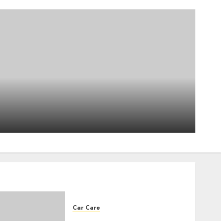
BMW 3 SERIES (G21)
TOURING 330E XDRIVE 292
LOUNGE BVA8
4
2026-07-06
0
Reviews
Comparateur plateformes
achat voitures occasion 2026
2026-06-22
0
5
Car Care
How do I check if my car