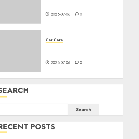
needs an oil change?
2026-07-06
0
Car Care
All you need to know about
changing your car’s oil
2026-07-06
0
SEARCH
Search
RECENT POSTS