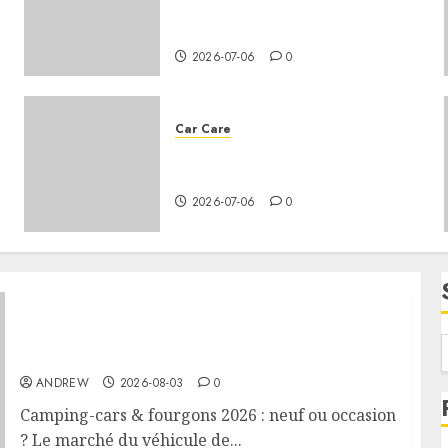
the battery life of a car that
gets a lot of use?
2026-07-06
0
Car Care
How to change the oil in your
vehicle?
2026-07-06
0
Camping-cars & fourgons 2026 : neuf ou
occasion ?
ANDREW
2026-08-03
0
Camping-cars & fourgons 2026 : neuf ou occasion
? Le marché du véhicule de...