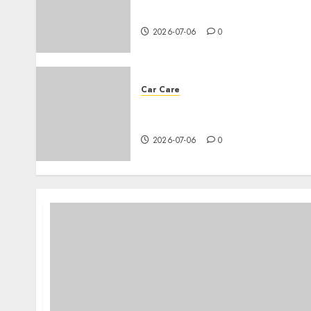
for your car
2026-07-06
0
Car Care
Everything you need to know
about changing your car’s oil
2026-07-06
0