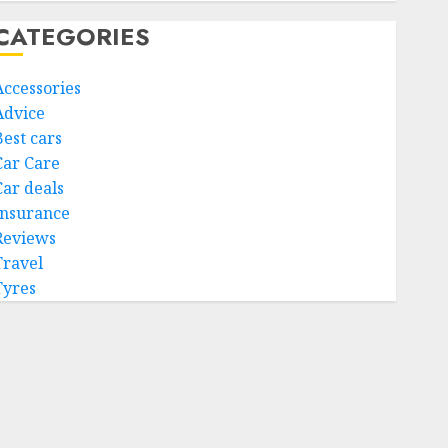
CATEGORIES
Accessories
Advice
Best cars
Car Care
Car deals
Insurance
Reviews
Travel
Tyres