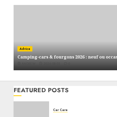
Advice
Camping-cars & fourgons 2026 : neuf ou occas
ANDREW
2026-08-03
0
FEATURED POSTS
Car Care
Choosing the right engine oil