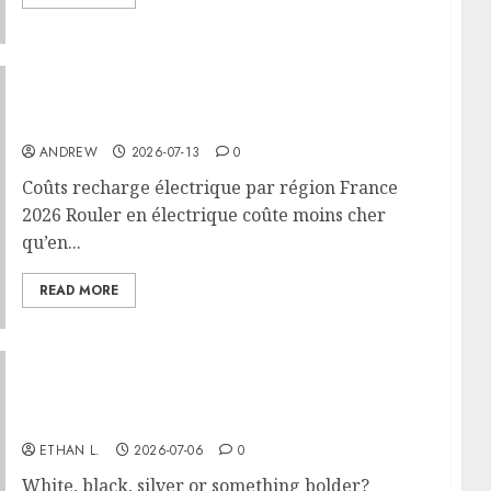
Coûts recharge électrique par région France
2026
ANDREW
2026-07-13
0
Coûts recharge électrique par région France
2026 Rouler en électrique coûte moins cher
qu’en...
READ MORE
How to choose the right color for your car: A
complete guide
ETHAN L.
2026-07-06
0
White, black, silver or something bolder?