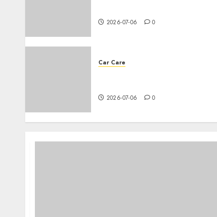
for your car
2026-07-06
0
Car Care
Everything you need to know
about changing your car’s oil
2026-07-06
0