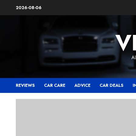
Skip
2026-08-06
to
content
V
A
REVIEWS
CAR CARE
ADVICE
CAR DEALS
I