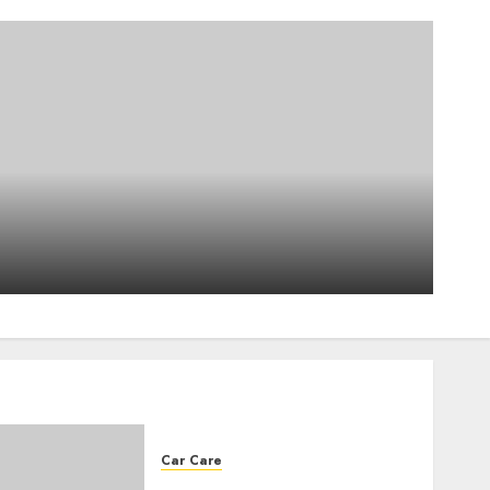
BMW 3 SERIES (G21)
TOURING 330E XDRIVE 292
LOUNGE BVA8
4
2026-07-06
0
Reviews
Comparateur plateformes
achat voitures occasion 2026
2026-06-22
0
5
Car Care
How do I check if my car