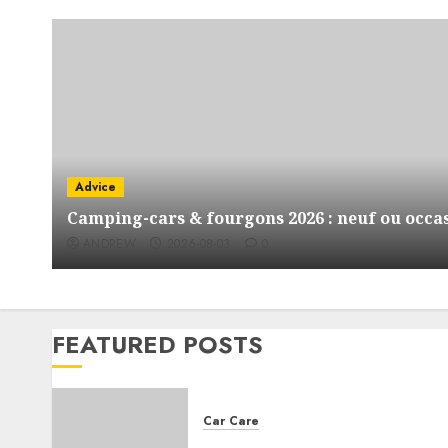
Advice
Camping-cars & fourgons 2026 : neuf ou occas
ANDREW
2026-08-03
0
FEATURED POSTS
Car Care
Choosing the right engine oil