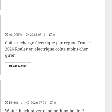
Coûts recharge électrique par région France
2026
ANDREW
2026-07-13
0
Coûts recharge électrique par région France
2026 Rouler en électrique coûte moins cher
qu’en...
READ MORE
How to choose the right color for your car: A
complete guide
ETHAN L.
2026-07-06
0
White, black, silver or something bolder?