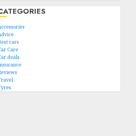
CATEGORIES
Accessories
Advice
Best cars
Car Care
Car deals
Insurance
Reviews
Travel
Tyres