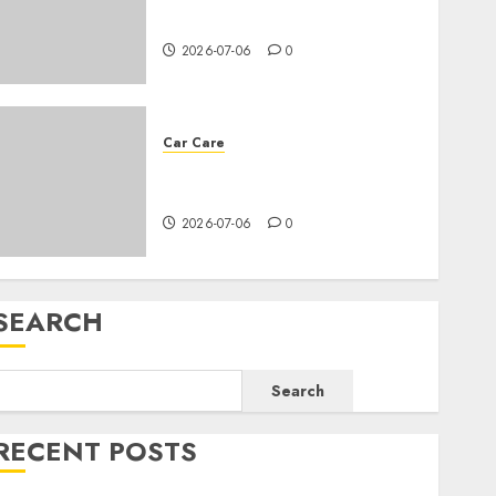
needs an oil change?
2026-07-06
0
Car Care
All you need to know about
changing your car’s oil
2026-07-06
0
SEARCH
Search
RECENT POSTS