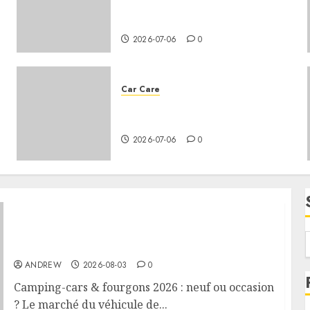
the battery life of a car that
gets a lot of use?
2026-07-06
0
Car Care
How to change the oil in your
vehicle?
2026-07-06
0
Camping-cars & fourgons 2026 : neuf ou
occasion ?
ANDREW
2026-08-03
0
Camping-cars & fourgons 2026 : neuf ou occasion
? Le marché du véhicule de...