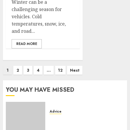
Winter can be a
challenging season for
vehicles. Cold
temperatures, snow, ice,
and road...
READ MORE
Posts
1
2
3
4
…
12
Next
pagination
YOU MAY HAVE MISSED
Advice
Camping-cars & fourgons 2026
: neuf ou occasion ?