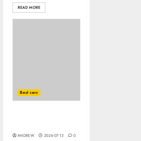
READ MORE
Best cars
Acheter une voiture
hybride d’occasion en
2026 : guide complet
ANDREW
2026-07-13
0