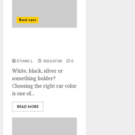
Best cars
How to choose the right
color for your car: A
complete guide
ETHAN L.
2026-07-06
0
White, black, silver or
something bolder?
Choosing the right car color
is one of...
READ MORE