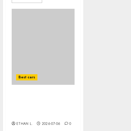
Best cars
How to maintain your car
in winter: essential tips
for safety and
performance
ETHAN L.
2026-07-06
0