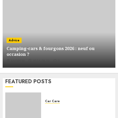
Advice
Camping-cars & fourgons 2026 : neuf ou
occasion ?
ANDREW
2026-08-03
0
FEATURED POSTS
Car Care
Choosing the right engine oil
for your car