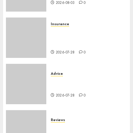
2026-08-03
0
Insurance
Assurance auto régionale
France : tarifs par
département 2026
2026-07-28
0
Advice
PHEV vs Hybride Classique :
Autonomie Électrique en Ville
2026-07-28
0
Reviews
SUV par taille : comparatif