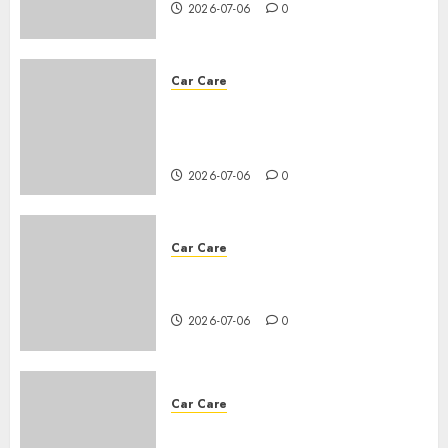
2026-07-06
0
Car Care
What should I do to preserve
the battery life of a car that
gets a lot of use?
2026-07-06
0
Car Care
How do I check if my car needs
an oil change?
2026-07-06
0
Car Care
Everything you need to know