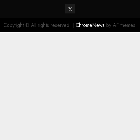
Twitter
Vehiclechoice.org
Copyright © All rights reserved.
|
ChromeNews
by AF themes.