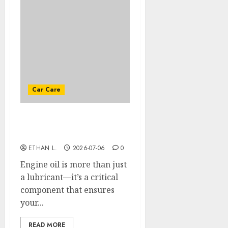
Car Care
Choosing the right
engine oil for your car
ETHAN L.
2026-07-06
0
Engine oil is more than just
a lubricant—it’s a critical
component that ensures
your...
READ MORE