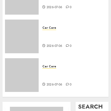
about changing your car’s oil
2026-07-06
0
Car Care
How to change the oil in your
vehicle?
2026-07-06
0
Car Care
All you need to know about
changing your car’s oil
2026-07-06
0
SEARCH