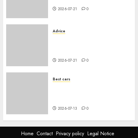
dimensions et coffre 2026
2026-07-21
0
Advice
Voiture familiale : électrique
vs thermique, coût réel sur 10
ans
2026-07-21
0
Best cars
Acheter une voiture hybride
d’occasion en 2026 : guide
complet
2026-07-13
0
Home
Contact
Privacy policy
Legal Notice